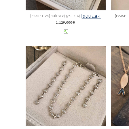
[E23SET 24] 14k 에메랄드 꼬냑
[E23SE
1,129,000원