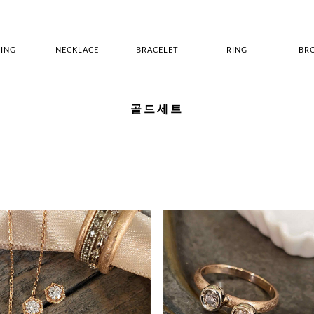
ING
NECKLACE
BRACELET
RING
BR
골드세트