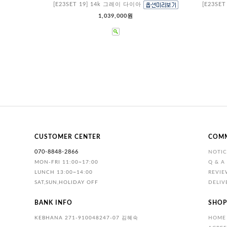
[E23SET 19] 14k 그레이 다이아
[E23SE
1,039,000원
CUSTOMER CENTER
COM
070-8848-2866
NOTIC
MON-FRI 11:00~17:00
Q & A
LUNCH 13:00~14:00
REVIE
SAT,SUN,HOLIDAY OFF
DELIV
BANK INFO
SHOP
KEBHANA 271-910048247-07 김혜숙
HOME