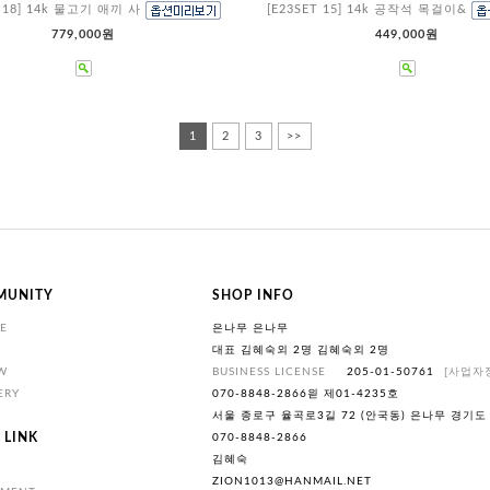
T 18] 14k 물고기 애끼 사
[E23SET 15] 14k 공작석 목걸이&
779,000원
449,000원
1
2
3
>>
MUNITY
SHOP INFO
E
은나무 은나무
대표 김혜숙외 2명 김혜숙외 2명
W
BUSINESS LICENSE
205-01-50761
[사업자
ERY
070-8848-2866읟 제01-4235호
서울 종로구 율곡로3길 72 (안국동) 은나무 경기도
 LINK
070-8848-2866
김혜숙
ZION1013@HANMAIL.NET