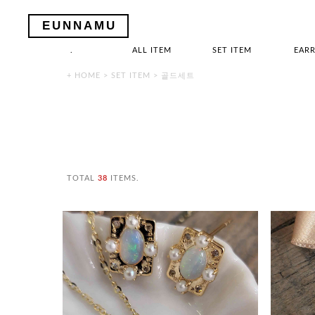
EUNNAMU
.
ALL ITEM
SET ITEM
EARR
+ HOME
>
SET ITEM
>
골드세트
TOTAL
38
ITEMS.