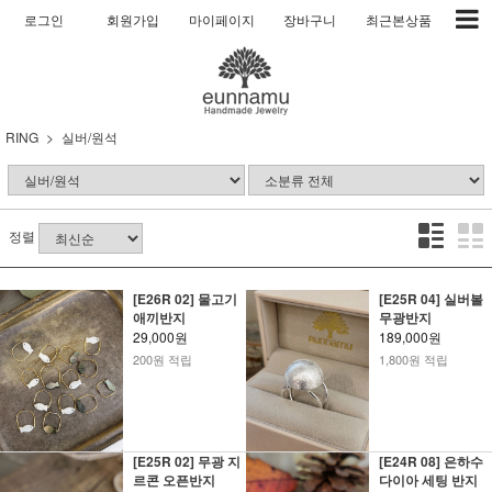
로그인
회원가입
마이페이지
장바구니
최근본상품
RING
실버/원석
정렬
[E26R 02] 물고기
[E25R 04] 실버볼
애끼반지
무광반지
29,000원
189,000원
200원 적립
1,800원 적립
[E25R 02] 무광 지
[E24R 08] 은하수
르콘 오픈반지
다이아 세팅 반지