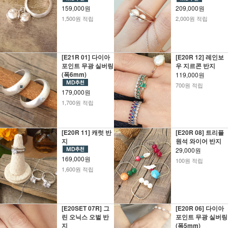
159,000원
209,000원
1,500원 적립
2,000원 적립
[E21R 01] 다이아
[E20R 12] 레인보
포인트 무광 실버링
우 지르콘 반지
(폭6mm)
119,000원
700원 적립
179,000원
1,700원 적립
[E20R 11] 캐럿 반
[E20R 08] 트리플
지
원석 와이어 반지
29,000원
169,000원
100원 적립
1,600원 적립
[E20SET 07R] 그
[E20R 06] 다이아
린 오닉스 오벌 반
포인트 무광 실버링
지
(폭5mm)