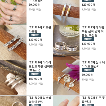
이어드 반지
69,000원
129,000원
600원 적립
1,200원 적립
[E21R 14] 지르콘
[E21R 13] 레터링
가드링
무광 실버 반지 커
플링, 우정링
139,000원
139,000원
1,300원 적립
1,300원 적립
[E21R 10] 다이아
[E21R 05] 실버 레
포인트 무광 실버링
이어드 꽃반지
(폭3mm)
39,000원
159,000원
300원 적립
1,500원 적립
[E21R 04] 실버볼
[E21R 03] 진주 두
달랑이 반지
줄 반지