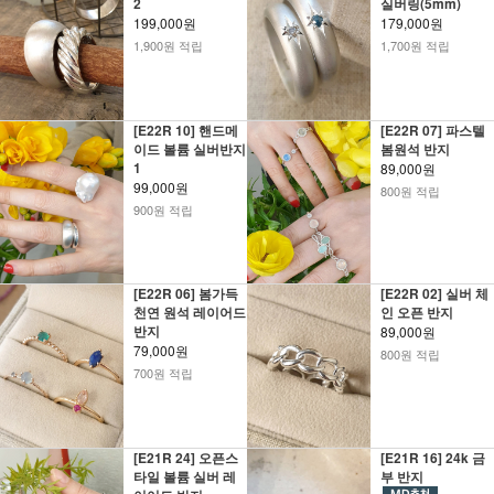
2
실버링(5mm)
199,000원
179,000원
1,900원 적립
1,700원 적립
[E22R 10] 핸드메
[E22R 07] 파스텔
이드 볼륨 실버반지
봄원석 반지
1
89,000원
99,000원
800원 적립
900원 적립
[E22R 06] 봄가득
[E22R 02] 실버 체
천연 원석 레이어드
인 오픈 반지
반지
89,000원
79,000원
800원 적립
700원 적립
[E21R 24] 오픈스
[E21R 16] 24k 금
타일 볼륨 실버 레
부 반지