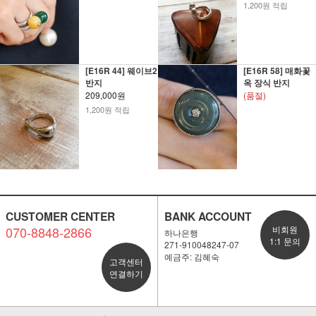
1,200원 적립
[E16R 44] 웨이브2
[E16R 58] 매화꽃
반지
옥 장식 반지
209,000원
(품절)
1,200원 적립
CUSTOMER CENTER
BANK ACCOUNT
070-8848-2866
비회원
하나은행
1:1 문의
271-910048247-07
예금주: 김혜숙
고객센터
연결하기