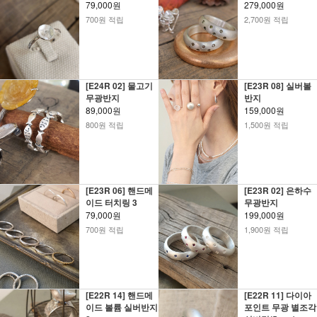
79,000원
279,000원
700원 적립
2,700원 적립
[E24R 02] 물고기
[E23R 08] 실버볼
무광반지
반지
89,000원
159,000원
800원 적립
1,500원 적립
[E23R 06] 핸드메
[E23R 02] 은하수
이드 터치링 3
무광반지
79,000원
199,000원
700원 적립
1,900원 적립
[E22R 14] 핸드메
[E22R 11] 다이아
이드 볼륨 실버반지
포인트 무광 별조각