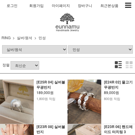
로그인
회원가입
마이페이지
장바구니
최근본상품
RING
실버/원석
민성
정렬
[E25R 04] 실버볼
[E24R 02] 물고기
무광반지
무광반지
189,000원
89,000원
1,800원 적립
800원 적립
[E23R 08] 실버볼
[E23R 06] 핸드메
반지
이드 터치링 3