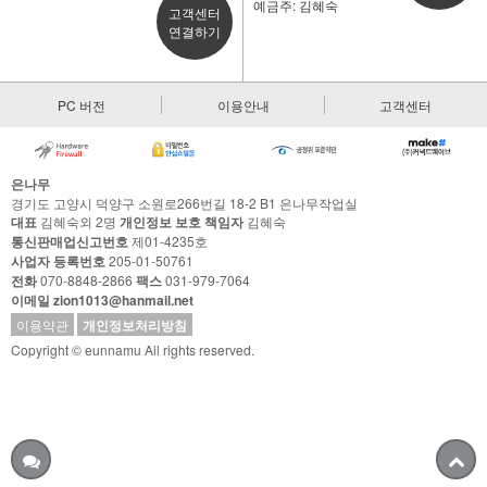
예금주: 김혜숙
고객센터
연결하기
PC 버전
이용안내
고객센터
은나무
경기도 고양시 덕양구 소원로266번길 18-2 B1 은나무작업실
대표
김혜숙외 2명
개인정보 보호 책임자
김혜숙
통신판매업신고번호
제01-4235호
사업자 등록번호
205-01-50761
전화
070-8848-2866
팩스
031-979-7064
이메일 zion1013@hanmail.net
이용약관
개인정보처리방침
Copyright © eunnamu All rights reserved.