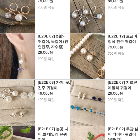
79,000원
89,000원
700원 적립
800원 적립
[E23E 02] 2월의
[E22E 12] 토글바
귀걸이, 목걸이 (천
장식 진주 귀걸이
연진주, 자수정)
79,000원
29,000원
700원 적립
200원 적립
[E22E 08] 가지, 꽃,
[E22E 07] 지르콘
진주 귀걸이
데일리 귀걸이
49,000원
29,000원
400원 적립
200원 적립
[E21E 07] 봄꽃,나
[E21E 02] 무광 실
비,별 데일리 은귀
버 다이아 귀걸이
걸이
(원터치)