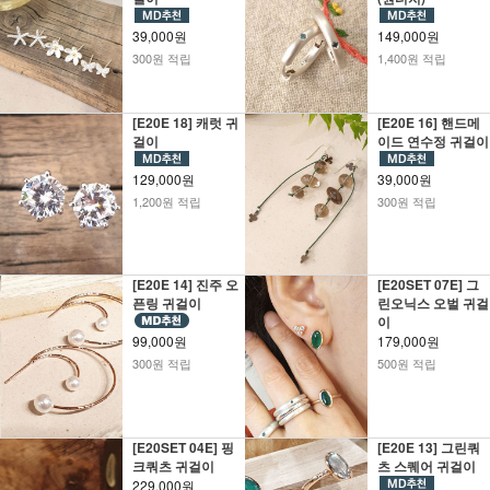
39,000원
149,000원
300원 적립
1,400원 적립
[E20E 18] 캐럿 귀
[E20E 16] 핸드메
걸이
이드 연수정 귀걸이
129,000원
39,000원
1,200원 적립
300원 적립
[E20E 14] 진주 오
[E20SET 07E] 그
픈링 귀걸이
린오닉스 오벌 귀걸
이
99,000원
179,000원
300원 적립
500원 적립
[E20SET 04E] 핑
[E20E 13] 그린쿼
크쿼츠 귀걸이
츠 스퀘어 귀걸이
229,000원