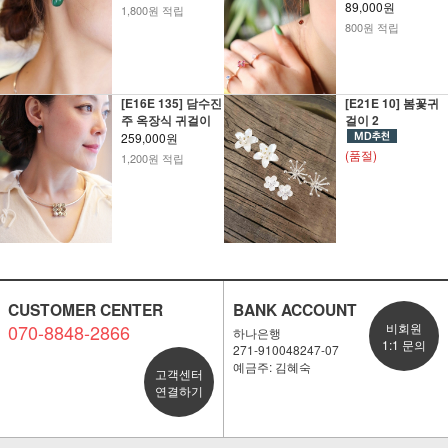
89,000원
1,800원 적립
800원 적립
[E16E 135] 담수진
[E21E 10] 봄꽃귀
주 옥장식 귀걸이
걸이 2
259,000원
(품절)
1,200원 적립
CUSTOMER CENTER
BANK ACCOUNT
070-8848-2866
비회원
하나은행
1:1 문의
271-910048247-07
예금주: 김혜숙
고객센터
연결하기