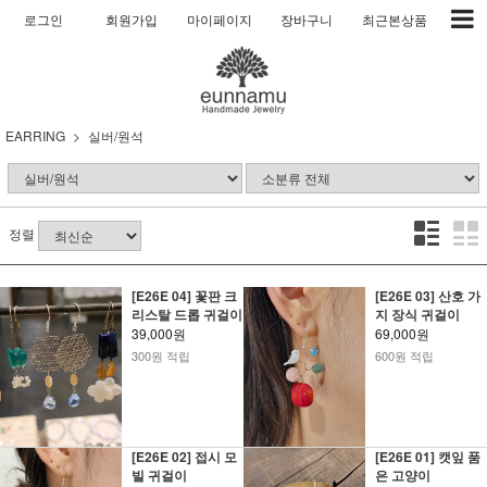
로그인
회원가입
마이페이지
장바구니
최근본상품
EARRING
실버/원석
정렬
[E26E 04] 꽃판 크
[E26E 03] 산호 가
리스탈 드롭 귀걸이
지 장식 귀걸이
39,000원
69,000원
300원 적립
600원 적립
[E26E 02] 접시 모
[E26E 01] 캣잎 품
빌 귀걸이
은 고양이