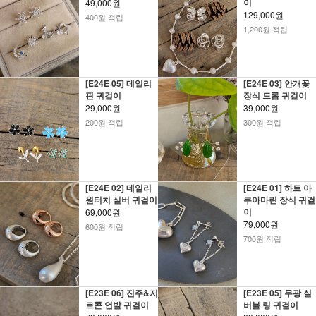
이
49,000원
129,000원
400원 적립
1,200원 적립
[E24E 05] 데일리
[E24E 03] 안개꽃
핀 귀걸이
장식 드롭 귀걸이
29,000원
39,000원
200원 적립
300원 적립
[E24E 02] 데일리
[E24E 01] 하트 아
원터치 실버 귀걸이
쿠아마린 장식 귀걸
이
69,000원
79,000원
600원 적립
700원 적립
[E23E 06] 진주&지
[E23E 05] 무광 실
르콘 언발 귀걸이
버볼 링 귀걸이