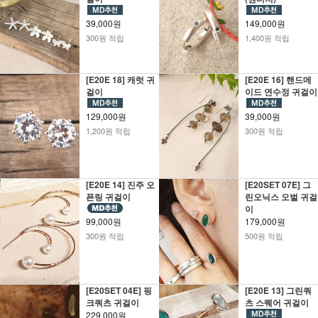
39,000원
149,000원
300원 적립
1,400원 적립
[E20E 18] 캐럿 귀
[E20E 16] 핸드메
걸이
이드 연수정 귀걸이
129,000원
39,000원
1,200원 적립
300원 적립
[E20E 14] 진주 오
[E20SET 07E] 그
픈링 귀걸이
린오닉스 오벌 귀걸
이
99,000원
179,000원
300원 적립
500원 적립
[E20SET 04E] 핑
[E20E 13] 그린쿼
크쿼츠 귀걸이
츠 스퀘어 귀걸이
229,000원