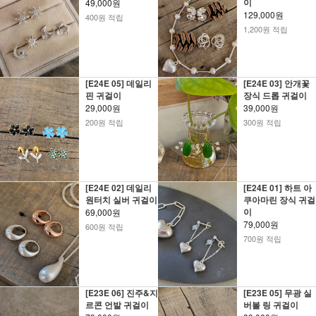
이
49,000원
129,000원
400원 적립
1,200원 적립
[E24E 05] 데일리
[E24E 03] 안개꽃
핀 귀걸이
장식 드롭 귀걸이
29,000원
39,000원
200원 적립
300원 적립
[E24E 02] 데일리
[E24E 01] 하트 아
원터치 실버 귀걸이
쿠아마린 장식 귀걸
이
69,000원
79,000원
600원 적립
700원 적립
[E23E 06] 진주&지
[E23E 05] 무광 실
르콘 언발 귀걸이
버볼 링 귀걸이