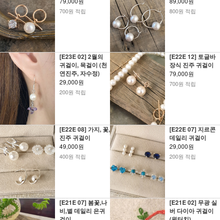
79,000원
89,000원
700원 적립
800원 적립
[E23E 02] 2월의
[E22E 12] 토글바
귀걸이, 목걸이 (천
장식 진주 귀걸이
연진주, 자수정)
79,000원
29,000원
700원 적립
200원 적립
[E22E 08] 가지, 꽃,
[E22E 07] 지르콘
진주 귀걸이
데일리 귀걸이
49,000원
29,000원
400원 적립
200원 적립
[E21E 07] 봄꽃,나
[E21E 02] 무광 실
비,별 데일리 은귀
버 다이아 귀걸이
걸이
(원터치)