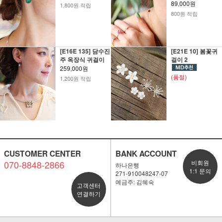
89,000원
1,800원 적립
800원 적립
[E16E 135] 담수진
[E21E 10] 봄꽃귀
주 옥장식 귀걸이
걸이 2
259,000원
(품절)
1,200원 적립
CUSTOMER CENTER
BANK ACCOUNT
070-8848-2866
비회원
하나은행
1:1 문의
271-910048247-07
예금주: 김혜숙
고객센터
연결하기