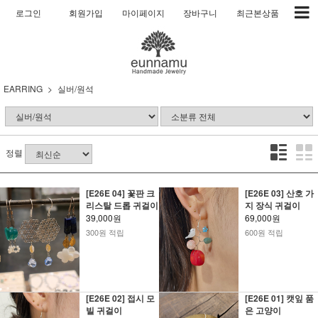
로그인
회원가입
마이페이지
장바구니
최근본상품
EARRING
실버/원석
정렬
[E26E 04] 꽃판 크
[E26E 03] 산호 가
리스탈 드롭 귀걸이
지 장식 귀걸이
39,000원
69,000원
300원 적립
600원 적립
[E26E 02] 접시 모
[E26E 01] 캣잎 품
빌 귀걸이
은 고양이