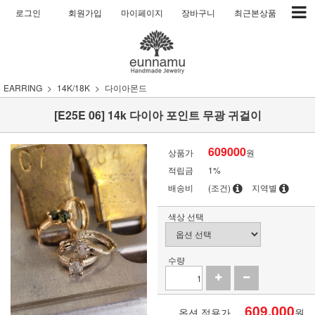
로그인
회원가입
마이페이지
장바구니
최근본상품
EARRING
14K/18K
다이아몬드
[E25E 06] 14k 다이아 포인트 무광 귀걸이
609000
상품가
원
적립금
1%
배송비
(조건)
지역별
색상 선택
수량
609,000
옵션 적용가
원