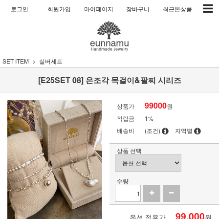
로그인
회원가입
마이페이지
장바구니
최근본상품
SET ITEM
실버세트
[E25SET 08] 은조각 목걸이&팔찌 시리즈
99000
상품가
원
적립금
1%
배송비
(조건)
지역별
상품 선택
수량
99,000
옵션 적용가
원