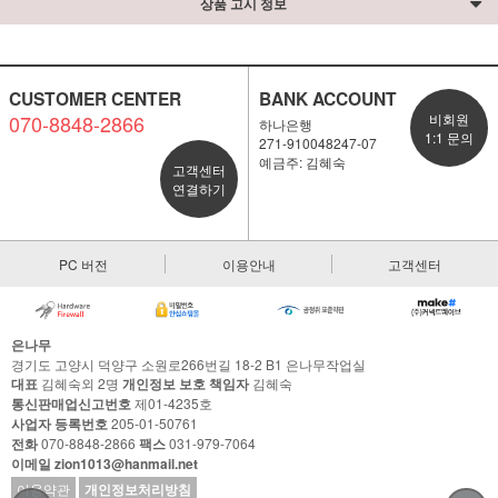
상품 고시 정보
CUSTOMER CENTER
BANK ACCOUNT
070-8848-2866
비회원
하나은행
1:1 문의
271-910048247-07
예금주: 김혜숙
고객센터
연결하기
PC 버전
이용안내
고객센터
은나무
경기도 고양시 덕양구 소원로266번길 18-2 B1 은나무작업실
대표
김혜숙외 2명
개인정보 보호 책임자
김혜숙
통신판매업신고번호
제01-4235호
사업자 등록번호
205-01-50761
전화
070-8848-2866
팩스
031-979-7064
이메일 zion1013@hanmail.net
이용약관
개인정보처리방침