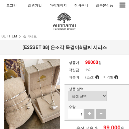
로그인
회원가입
마이페이지
장바구니
최근본상품
SET ITEM
실버세트
[E25SET 08] 은조각 목걸이&팔찌 시리즈
99000
상품가
원
적립금
1%
배송비
(조건)
지역별
상품 선택
수량
99,000
옵션 적용가
원