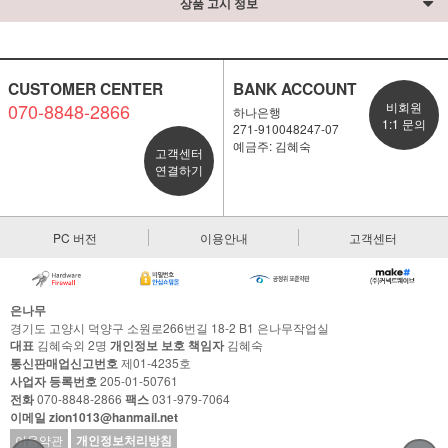
상품 고시 정보
CUSTOMER CENTER
BANK ACCOUNT
070-8848-2866
비회원
하나은행
1:1 문의
271-910048247-07
예금주: 김혜숙
고객센터
연결하기
PC 버전
이용안내
고객센터
은나무
경기도 고양시 덕양구 소원로266번길 18-2 B1 은나무작업실
대표
김혜숙외 2명
개인정보 보호 책임자
김혜숙
통신판매업신고번호
제01-4235호
사업자 등록번호
205-01-50761
전화
070-8848-2866
팩스
031-979-7064
이메일 zion1013@hanmail.net
이용약관
개인정보처리방침