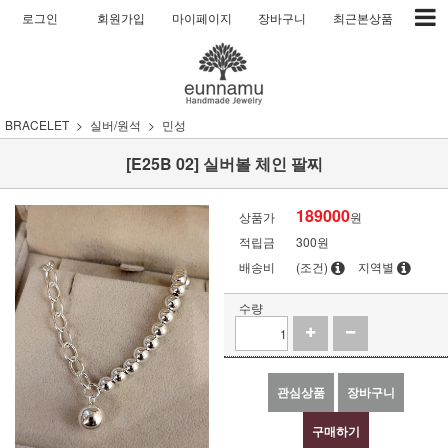
로그인
회원가입
마이페이지
장바구니
최근본상품
BRACELET
실버/원석
민성
[E25B 02] 실버볼 체인 팔찌
189000
상품가
원
적립금
300원
배송비
(조건)
지역별
수량
관심상품
장바구니
구매하기