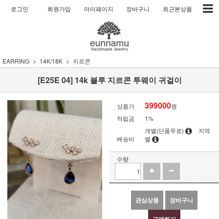
로그인
회원가입
마이페이지
장바구니
최근본상품
EARRING
14K/18K
지르콘
[E25E 04] 14k 블루 지르콘 투웨이 귀걸이
399000
상품가
원
적립금
1%
개별(단품무료)
지역
배송비
별
수량
관심상품
장바구니