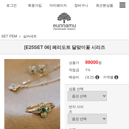
로그인
회원가입
마이페이지
장바구니
최근본상품
SET ITEM
실버세트
[E25SET 06] 페리도트 달맞이꽃 시리즈
99000
상품가
원
적립금
1%
배송비
(조건)
지역별
상품 선택
반지 사이
즈