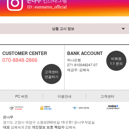
상품 고시 정보
CUSTOMER CENTER
BANK ACCOUNT
070-8848-2866
비회원
하나은행
1:1 문의
271-910048247-07
예금주: 김혜숙
고객센터
연결하기
PC 버전
이용안내
고객센터
은나무
경기도 고양시 덕양구 소원로266번길 18-2 B1 은나무작업실
대표
김혜숙외 2명
개인정보 보호 책임자
김혜숙