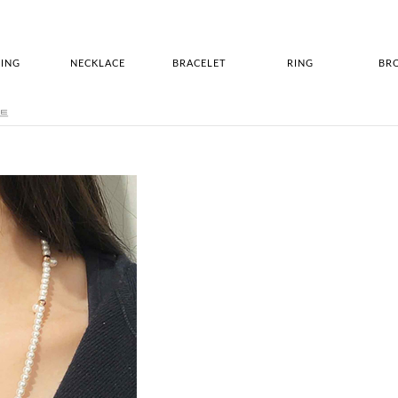
ING
NECKLACE
BRACELET
RING
BR
세트