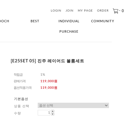
-
0
LOGIN
JOIN
MY PAGE
ORDER
OOCH
BEST
INDIVIDUAL
COMMUNITY
PURCHASE
[E25SET 05] 진주 레이어드 볼륨세트
적립금
1%
판매가격
119,000원
옵션적용가격
119,000
원
기본옵션
상품 선택
수량