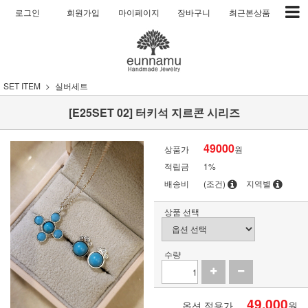
로그인
회원가입
마이페이지
장바구니
최근본상품
SET ITEM
실버세트
[E25SET 02] 터키석 지르콘 시리즈
49000
상품가
원
적립금
1%
배송비
(조건)
지역별
상품 선택
수량
49,000
옵션 적용가
원