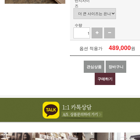
반지사이
즈
수량
489,000
옵션 적용가
원
관심상품
장바구니
구매하기