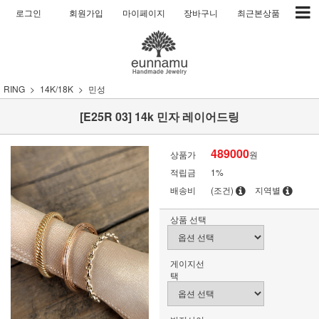
로그인
회원가입
마이페이지
장바구니
최근본상품
RING
14K/18K
민성
[E25R 03] 14k 민자 레이어드링
489000
상품가
원
적립금
1%
배송비
(조건)
지역별
상품 선택
게이지선
택