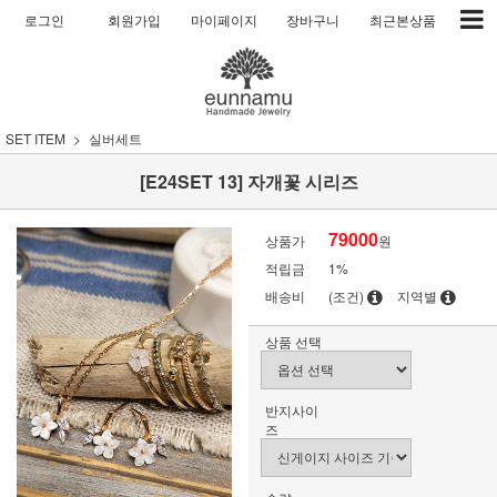
로그인
회원가입
마이페이지
장바구니
최근본상품
SET ITEM
실버세트
[E24SET 13] 자개꽃 시리즈
79000
상품가
원
적립금
1%
배송비
(조건)
지역별
상품 선택
반지사이
즈