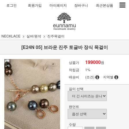
로그인
회원가입
마이페이지
장바구니
최근본상품
NECKLACE
실버/원석
진주목걸이
[E24N 05] 브라운 진주 토글바 장식 목걸이
199000
상품가
원
적립금
1%
배송비
(조건)
지역별
길이 선택
팬던트
수량