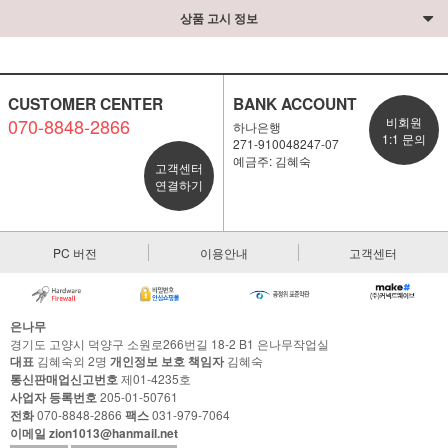
상품 고시 정보
CUSTOMER CENTER
BANK ACCOUNT
070-8848-2866
비회원
하나은행
1:1 문의
271-910048247-07
예금주: 김혜숙
고객센터
연결하기
PC 버전
이용안내
고객센터
은나무
경기도 고양시 덕양구 소원로266번길 18-2 B1 은나무작업실
대표
김혜숙외 2명
개인정보 보호 책임자
김혜숙
통신판매업신고번호
제01-4235호
사업자 등록번호
205-01-50761
전화
070-8848-2866
팩스
031-979-7064
이메일 zion1013@hanmail.net