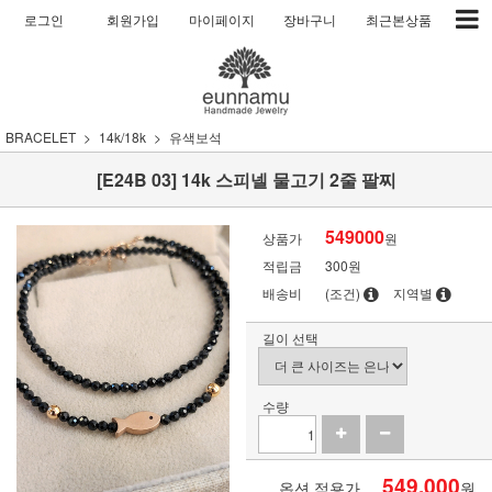
로그인
회원가입
마이페이지
장바구니
최근본상품
BRACELET
14k/18k
유색보석
[E24B 03] 14k 스피넬 물고기 2줄 팔찌
549000
상품가
원
적립금
300원
배송비
(조건)
지역별
길이 선택
수량
549,000
옵션 적용가
원