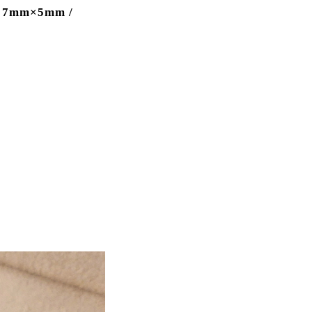
7mm×5mm /