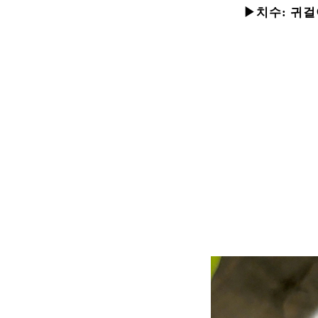
▶치수:
귀걸이