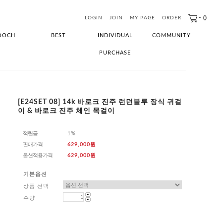
-
0
LOGIN
JOIN
MY PAGE
ORDER
OOCH
BEST
INDIVIDUAL
COMMUNITY
PURCHASE
[E24SET 08] 14k 바로크 진주 런던블루 장식 귀걸
이 & 바로크 진주 체인 목걸이
적립금
1%
판매가격
629,000원
옵션적용가격
629,000
원
기본옵션
상품 선택
수량