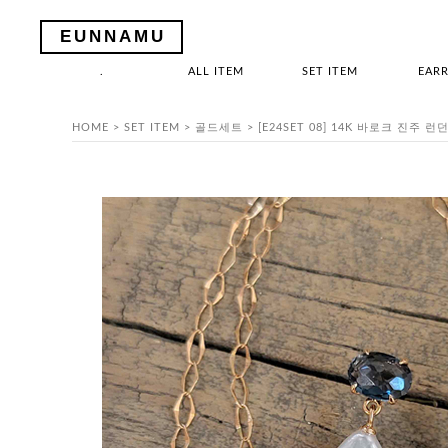
EUNNAMU
.
ALL ITEM
SET ITEM
EARR
HOME
>
SET ITEM
>
골드세트
> [E24SET 08] 14K 바로크 진