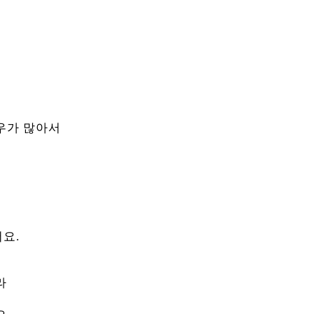
우가 많아서
요.
라이프 하세요!
매
라