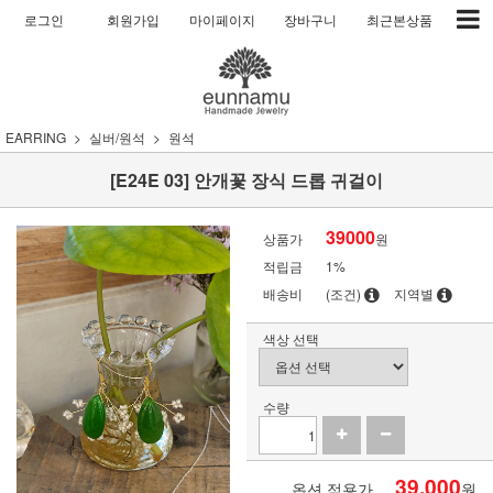
로그인
회원가입
마이페이지
장바구니
최근본상품
EARRING
실버/원석
원석
[E24E 03] 안개꽃 장식 드롭 귀걸이
39000
상품가
원
적립금
1%
배송비
(조건)
지역별
색상 선택
수량
39,000
옵션 적용가
원