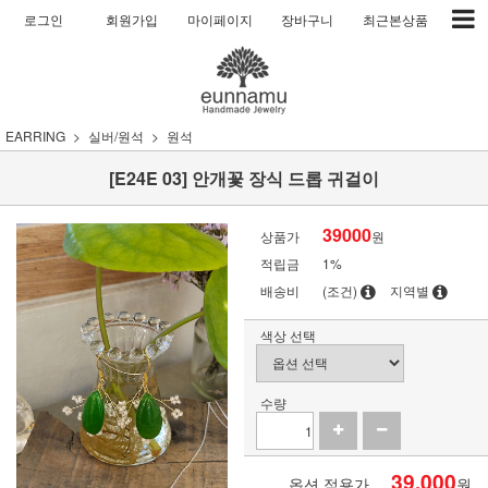
로그인
회원가입
마이페이지
장바구니
최근본상품
EARRING
실버/원석
원석
[E24E 03] 안개꽃 장식 드롭 귀걸이
39000
상품가
원
적립금
1%
배송비
(조건)
지역별
색상 선택
수량
39,000
옵션 적용가
원