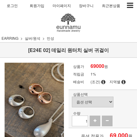
로그인
회원가입
마이페이지
장바구니
최근본상품
EARRING
실버/원석
민성
[E24E 02] 데일리 원터치 실버 귀걸이
69000
상품가
원
적립금
1%
배송비
(조건)
지역별
상품선택
수량
69,000
옵션 적용가
원