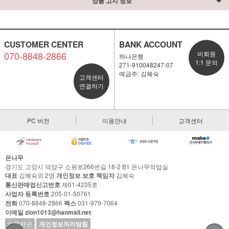
상품 고시 정보
CUSTOMER CENTER
BANK ACCOUNT
070-8848-2866
비회원
하나은행
1:1 문의
271-910048247-07
예금주: 김혜숙
고객센터
연결하기
PC 버전
이용안내
고객센터
은나무
경기도 고양시 덕양구 소원로266번길 18-2 B1 은나무작업실
대표
김혜숙외 2명
개인정보 보호 책임자
김혜숙
통신판매업신고번호
제01-4235호
사업자 등록번호
205-01-50761
전화
070-8848-2866
팩스
031-979-7064
이메일 zion1013@hanmail.net
이용약관
개인정보처리방침