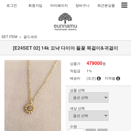
로그인
회원가입
마이페이지
장바구니
최근본상품
SET ITEM
골드세트
[E24SET 02] 14k 꼬냑 다이아 들꽃 목걸이&귀걸이
479000
상품가
원
적립금
1%
배송비
(조건)
지역별
상품 선택
색상 선택
수량