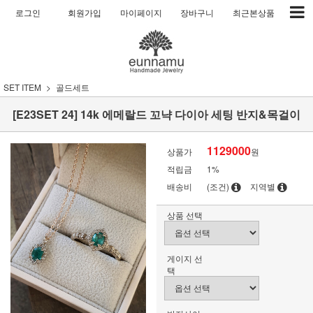
로그인
회원가입
마이페이지
장바구니
최근본상품
SET ITEM
골드세트
[E23SET 24] 14k 에메랄드 꼬냑 다이아 세팅 반지&목걸이
1129000
상품가
원
적립금
1%
배송비
(조건)
지역별
상품 선택
게이지 선
택