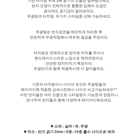
기존 터치링 두께 2배 굵기의 도톰한 실버링이예요.
반지 모양이 전체적으로 통통한 입체라 조금만
굵어져도 굵기감이 달라보여요.
무광링과 터치링. 두가지 스타일중 선택 가능하세요.
무광링은 반지표면을 매끈하게 처리한 후
은은하게 무광작업해서 매트한 질감을 주었어요.
터치링은 전체적으로 망치로 터치를 주어서
핸드메이드스러운 느낌으로 제작되었어요.
잔잔한 망치터치가 특징이라,
무광반지와 함께 착용하시면 더 잘어울려요.
기존의 터치링이나 다이아 포인트 무광링들과
레이어드해 착용한 상세사진에서 사이즈 비교가능하세요^^
이런 반지들은 여러 조합으로 스타일링이 가능한게 장점이니
은나무의 반지들과 함께 다양하게 레이어드해보세요.
▶소재 : 실버 / 유, 무광
▶치수 : 반지 굵기 2mm / 9호~19호 홀수 사이즈로 제작