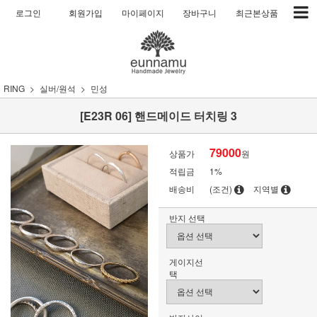
로그인
회원가입
마이페이지
장바구니
최근본상품
RING
실버/원석
민성
[E23R 06] 핸드메이드 터치링 3
79000
상품가
원
적립금
1%
배송비
(조건)
지역별
반지 선택
게이지선
택