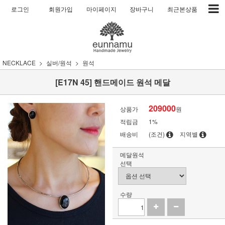
로그인
회원가입
마이페이지
장바구니
최근본상품
NECKLACE
실버/원석
원석
[E17N 45] 핸드메이드 원석 메달
209000
상품가
원
적립금
1%
배송비
(조건)
지역별
메달원석
선택
수량