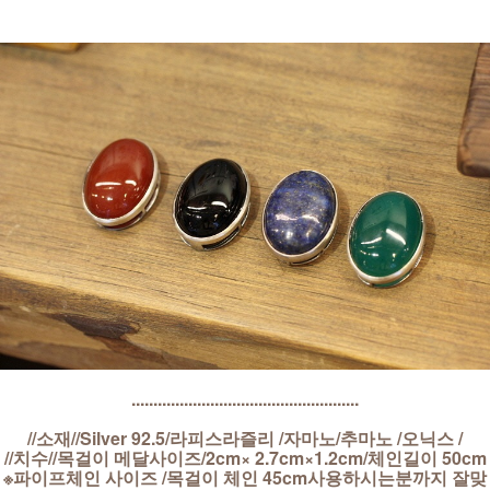
....................................................
//소재//Silver 92.5/라피스라즐리 /자마노/추마노 /오닉스 /
//치수//목걸이 메달사이즈/2cm× 2.7cm×1.2cm/체인길이 50cm
※파이프체인 사이즈 /목걸이 체인 45cm사용하시는분까지 잘맞