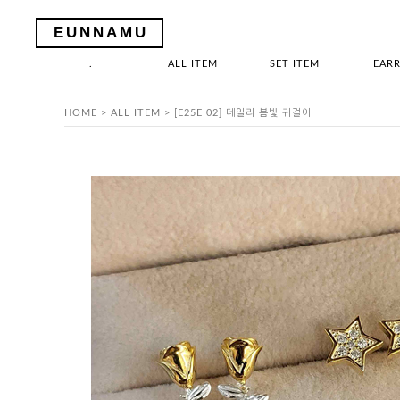
EUNNAMU
.
ALL ITEM
SET ITEM
EARR
HOME
>
ALL ITEM
> [E25E 02] 데일리 봄빛 귀걸이